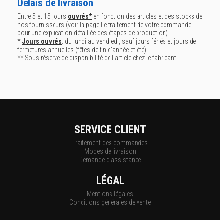
Délais de livraison
Entre 5 et 15 jours
ouvrés*
en fonction des articles et des stocks de
nos fournisseurs (voir la page
Le traitement de votre commande
pour une explication détaillée des étapes de production).
*
Jours ouvrés
: du lundi au vendredi, sauf jours fériés et jours de
fermetures annuelles (fêtes de fin d'année et été).
** Sous réserve de disponibilité de l'article chez le fabricant
SERVICE CLIENT
Traitement des commandes
Modes de livraison
Demande d'assistance
LÉGAL
Mentions légales
Conditions générales de vente