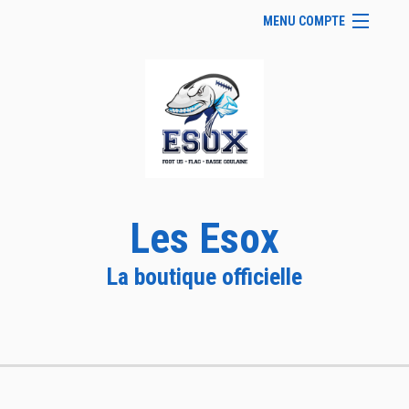
MENU COMPTE
Accueil
Site Web du club
Pack Joueur
Facebook
Se connecter
Panier (
vide
)
Les Esox
La boutique officielle