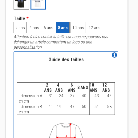
Taille
*
2 ans
4 ans
6 ans
8 ans
10 ans
12 ans
Attention à bien choisir la taille car nous ne pouvons pas
échanger un article comportant un logo ou une
personnalisation
Guide des tailles
2
4
6
10
12
8 ANS
ANS
ANS
ANS
ANS
ANS
dimension A
31
34
37
40
43
46
en cm
dimension B
41
44
47
50
54
58
en cm