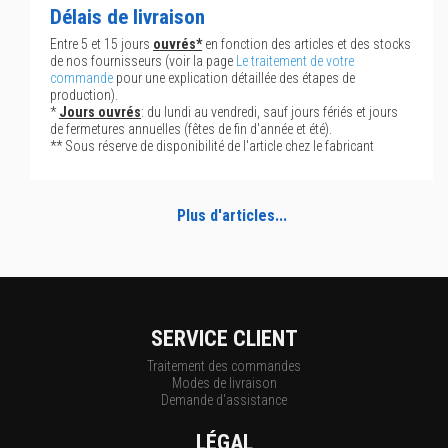
Délais de livraison
Entre 5 et 15 jours
ouvrés*
en fonction des articles et des stocks
de nos fournisseurs (voir la page
Le traitement de votre
commande
pour une explication détaillée des étapes de
production).
*
Jours ouvrés
: du lundi au vendredi, sauf jours fériés et jours
de fermetures annuelles (fêtes de fin d'année et été).
** Sous réserve de disponibilité de l'article chez le fabricant
Plus d'articles...
SERVICE CLIENT
Traitement des commandes
Modes de livraison
Demande d'assistance
LÉGAL