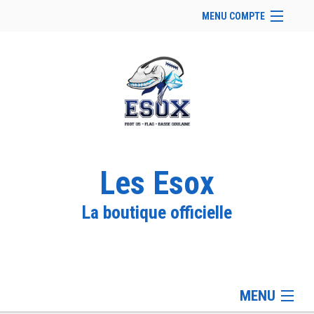
MENU COMPTE
Accueil
Site Web du club
Pack Joueur
Facebook
Se connecter
Panier (
vide
)
Les Esox
La boutique officielle
MENU